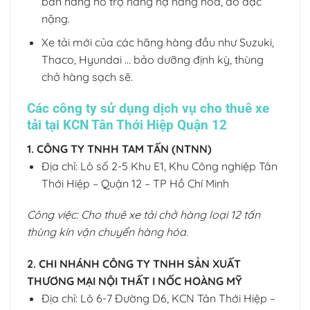
bàn nâng hỗ trợ nâng hạ hàng hóa, đồ đạc
nặng.
Xe tải mới của các hãng hàng đầu như Suzuki,
Thaco, Hyundai … bảo dưỡng định kỳ, thùng
chở hàng sạch sẽ.
Các công ty sử dụng dịch vụ cho thuê xe
tải tại KCN Tân Thới Hiệp Quận 12
1. CÔNG TY TNHH TAM TẤN (NTNN)
Địa chỉ: Lô số 2-5 Khu E1, Khu Công nghiệp Tân
Thới Hiệp – Quận 12 – TP Hồ Chí Minh
Công việc: Cho thuê xe tải chở hàng loại 12 tấn
thùng kín vận chuyển hàng hóa.
2. CHI NHÁNH CÔNG TY TNHH SẢN XUẤT
THƯƠNG MẠI NỘI THẤT I NỐC HOÀNG MỸ
Địa chỉ: Lô 6-7 Đường D6, KCN Tân Thới Hiệp –