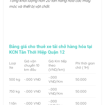
Tổng khối lượng hơn 20 tấn hàng hóa các máy
móc và thiết bị vật chất.
Bảng giá cho thuê xe tải chở hàng hóa tại
KCN Tân Thới Hiệp Quận 12
Giá vận
Giá Km tiếp
Loại
Phí thời gian
chuyển 10
theo
Xe
chờ ( 1H)
km đầu
(VND/km)
-.000
500 kg
-.000 VNĐ
50.000
VNĐ/Km
-.000
750 kg
-.000 VNĐ
50.000
VNĐ/Km
-.000
1 tấn
-.000 VNĐ
50.000