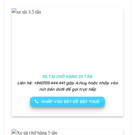
XE TẢI CHỞ HÀNG 20 TẤN
Liên hệ: +840705.444.441 gặp A.Huy hoặc nhấp vào
nút bên dưới để gọi trực tiếp
NHẤP VÀO ĐÂY ĐỂ ĐẶT THUÊ