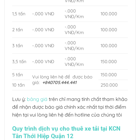
VNĐ/Km
-.000
1,5 tấn
-.000 VNĐ
100.000
VNĐ/Km
-.000
2 tấn
-.000 VNĐ
100.000
VNĐ/Km
-.000
3 tấn
-.000 VNĐ
100.000
VNĐ/Km
-.000
3,5 tấn
-.000 VNĐ
150.000
VNĐ/Km
5 tấn
150.000
Vui lòng liên hệ để được báo
giá:
+840705.444.441
10 tấn
250.000
Lưu ý:
bảng giá
trên chỉ mang tính chất tham khảo
để nhận được báo giá chính xác nhất tại thời điểm
hiện tại vui lòng liên hệ đến hotline của chúng tôi
Quy trình dịch vụ cho thuê xe tải tại KCN
Tân Thới Hiệp Quận 12