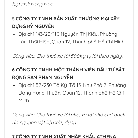
bạt chở hàng hóa.
5.CÔNG TY TNHH SẢN XUẤT THƯƠNG MẠI XÂY
DỰNG KỶ NGUYÊN
Địa chỉ: 143/23/11C Nguyễn Thị Kiểu, Phường
Tân Thới Hiệp, Quận 12, Thành phố Hồ Chí Minh
Công việc: Cho thuê xe tải 500kg tự lái theo ngày.
6.CÔNG TY TNHH MỘT THÀNH VIÊN ĐẦU TƯ BẤT
ĐỘNG SẢN PHAN NGUYỄN
Địa chỉ: 52/230 Tô Ký, Tổ 15, Khu Phố 2, Phường
Đông Hưng Thuận, Quận 12, Thành phố Hồ Chí
Minh
Công việc: Cho thuê xe tải nhẹ, xe tải nhỏ chở gạch
đá nguyên vật liệu xây dựng.
7.CÔNG TY TNHH XUẤT NHẬP KHẨU ATHENA