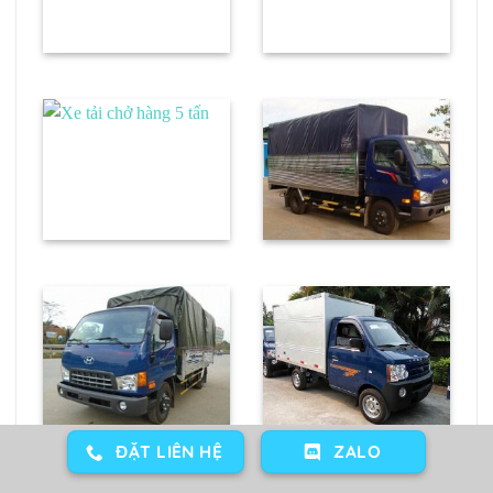
ĐẶT LIÊN HỆ
ZALO