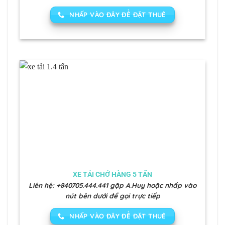
NHẤP VÀO ĐÂY ĐỂ ĐẶT THUÊ
XE TẢI CHỞ HÀNG 5 TẤN
Liên hệ: +840705.444.441 gặp A.Huy hoặc nhấp vào
nút bên dưới để gọi trực tiếp
NHẤP VÀO ĐÂY ĐỂ ĐẶT THUÊ