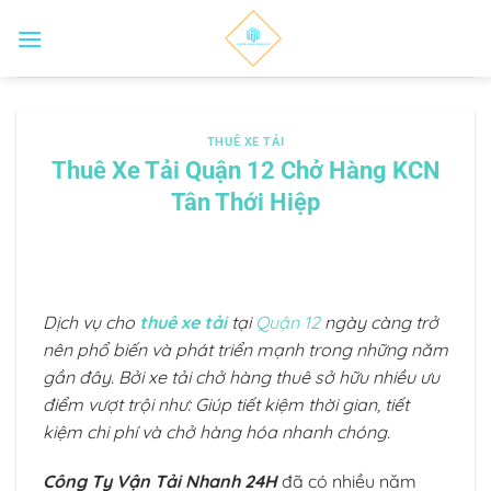
Bỏ
qua
nội
dung
THUÊ XE TẢI
Thuê Xe Tải Quận 12 Chở Hàng KCN
Tân Thới Hiệp
Dịch vụ cho
thuê xe tải
tại
Quận 12
ngày càng trở
nên phổ biến và phát triển mạnh trong những năm
gần đây. Bởi xe tải chở hàng thuê sở hữu nhiều ưu
điểm vượt trội như: Giúp tiết kiệm thời gian, tiết
kiệm chi phí và chở hàng hóa nhanh chóng.
Công Ty Vận Tải Nhanh 24H
đã có nhiều năm