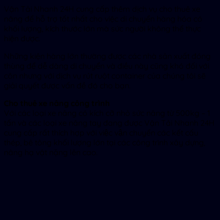
Vận Tải Nhanh 24H cung cấp thêm dịch vụ cho thuê xe
nâng để hỗ trợ tốt nhất cho việc di chuyển hàng hóa có
khối lượng, kích thước lớn mà sức người không thể thực
hiện được.
Những kiện hàng lớn thường được các nhà sản xuất đóng
thùng để dễ dàng di chuyển và điều này cũng khó đối với
côn nhưng với dịch vụ rút ruột container của chúng tôi sẽ
giải quyết được vấn đề đó cho bạn.
Cho thuê xe nâng công trình
Với các loại xe nâng có kích cỡ nhỏ sức nâng từ 500kg – 1
tấn và các loại xe nâng tay đang được Vận Tải Nhanh 24H
cung cấp rất thích hợp với việc vận chuyển các kết cấu
thép, bê tông khối lượng lớn tại các công trình xây dựng,
nâng hạ vật nặng lên cao.