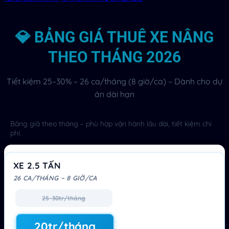
💎 BẢNG GIÁ THUÊ XE NÂNG
THEO THÁNG 2026
Tiết kiệm 25–30% – 26 ca/tháng (8 giờ/ca) – Dành cho dự
án dài hạn
Bảng giá theo tháng – phù hợp vận hành lâu dài, tiết kiệm chi
phí.
XE 2.5 TẤN
26 CA/THÁNG – 8 GIỜ/CA
25–30tr/tháng
20tr/tháng