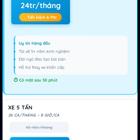
24tr/tháng
↓ Tiết kiệm 6–11tr
Uy tín hàng đầu
Tài xế 5+ năm kinh nghiệm
Đội ngũ đào tạo bài bản
Hỗ trợ thay xe khẩn cấp
Có mặt sau 30 phút
XE 5 TẤN
26 CA/THÁNG – 8 GIỜ/CA
40–45tr/tháng