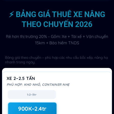
⚡ BẢNG GIÁ THUÊ XE NÂNG
THEO CHUYẾN 2026
Rẻ hơn thị trường 20% – Gồm: Xe + Tài xế + Vận chuyển
15km + Bảo hiểm TNDS
Bảng giá theo chuyến – phù hợp các nhu cầu bốc xếp, nâng hạ
nhanh trong ngày.
XE 2–2.5 TẤN
PHÙ HỢP: KHO NHỎ, CONTAINER NHẸ
1.2–3tr
900K–2.4tr