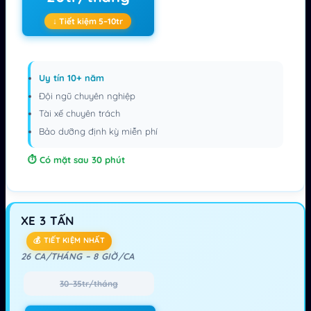
↓ Tiết kiệm 5–10tr
Uy tín 10+ năm
Đội ngũ chuyên nghiệp
Tài xế chuyên trách
Bảo dưỡng định kỳ miễn phí
Có mặt sau 30 phút
XE 3 TẤN
💰 TIẾT KIỆM NHẤT
26 CA/THÁNG – 8 GIỜ/CA
30–35tr/tháng