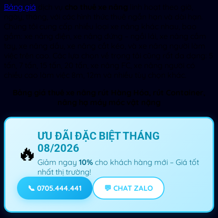
Bảng giá
dịch vụ
cho thuê xe nâng
linh hoạt theo giờ,
ngày, tháng, với các hình thức thuê ngắn hạn và dài hạn.
Chúng tôi cung cấp nhiều loại xe nâng khác nhau, bao
gồm: xe nâng điện, xe nâng đứng – ngồi lái, xe nâng cầm
tay, xe nâng dầu, xe nâng cắt kéo, và xe nâng người làm
việc trên cao. Các lựa chọn về trọng tải cũng rất đa dạng: 5
tấn, 7 tấn, 15 tấn, 20 tấn, xe nâng FC, xe nâng người có
chiều cao làm việc 8m, 12m và nhiều tùy chọn khác.
Bảng giá thuê xe nâng rút Hàng Hóa, rút Container,
nâng hạ máy móc vật nặng
ƯU ĐÃI ĐẶC BIỆT THÁNG
🔥
08/2026
Giảm ngay
10%
cho khách hàng mới – Giá tốt
nhất thị trường!
📞 0705.444.441
💬 CHAT ZALO