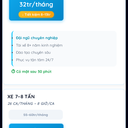
32tr/tháng
↓ Tiết kiệm 8–13tr
Đội ngũ chuyên nghiệp
Tài xế 8+ năm kinh nghiệm
Đào tạo chuyên sâu
Phục vụ tận tâm 24/7
Có mặt sau 30 phút
XE 7–8 TẤN
26 CA/THÁNG – 8 GIỜ/CA
55–60tr/tháng