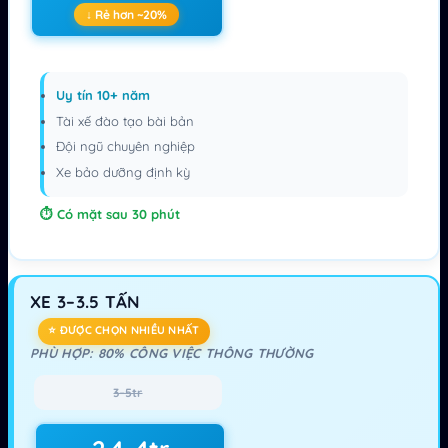
↓ Rẻ hơn ~20%
Uy tín 10+ năm
Tài xế đào tạo bài bản
Đội ngũ chuyên nghiệp
Xe bảo dưỡng định kỳ
Có mặt sau 30 phút
XE 3–3.5 TẤN
⭐ ĐƯỢC CHỌN NHIỀU NHẤT
PHÙ HỢP: 80% CÔNG VIỆC THÔNG THƯỜNG
3–5tr