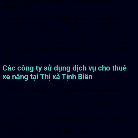
Bước 6: Thanh lý hợp đồng – xin đánh giá dịch vụ từ
khách hàng
Sau khi khách hàng đã nghiệm thu xong, quý khách vui
lòng thành toán toán phần chi phí còn lại sau khi nhận hoá
đơn VAT. Nhân viên chúng tôi sẽ xin đánh giá về dịch vụ cho
thuê xe nâng mà chúng tôi đã cung cấp cho quý khách
hàng kèm theo lời cảm ơn và thông báo chương trình ưu
đãi cho khách hàng đã sử dụng dịch vụ tại Vận Tải Nhanh
24H
Các công ty sử dụng dịch vụ cho thuê
xe nâng tại Thị xã Tịnh Biên
1.CÔNG TY TNHH Ô TÔ NHẬP KHẨU THỊNH VƯỢNG
Địa chỉ: Tổ 01, Khóm Xuân Phú, PhườngTịnh Biên, Thị
xã Tịnh Biên, Tỉnh An Giang
Công việc: Cho thuê 2 xe nâng dầu 5 tấn di dời máy móc
vật nặng
2.CÔNG TY TNHH 79 KIỀU THỊNH PHÁT