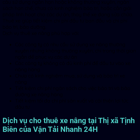
cầu sử dụng ngắn hạn hoặc không thường xuyên, ngân
sách hạn chế, chưa có kinh nghiệm bảo trì, hoặc cần giải
pháp linh hoạt cho các dự án, thay thế xe đang sửa chữa.
Thuê xe giúp tiết kiệm chi phí đầu tư ban đầu và chi phí
bảo trì, bảo dưỡng.
Dịch vụ thuê xe nâng phù hợp với:
Các công ty có nhu cầu sử dụng xe nâng thường
xuyên nhưng không thường xuyên, chỉ trong thời gian
ngắn để phục vụ các dự án
Các công ty không có đủ kinh phí để đầu tư vào xe
nâng hàng
Chưa có kinh nghiệm mua, sử dụng và bảo trì xe
nâng
Tiết kiệm chi phí ngân sách cho việc bảo trì và bảo
dưỡng xe nâng hàng
Tiết kiệm tối đa chi phí sản xuất và cải thiện lợi tức
đầu tư
Dịch vụ cho thuê xe nâng tại Thị xã Tịnh
Biên của Vận Tải Nhanh 24H