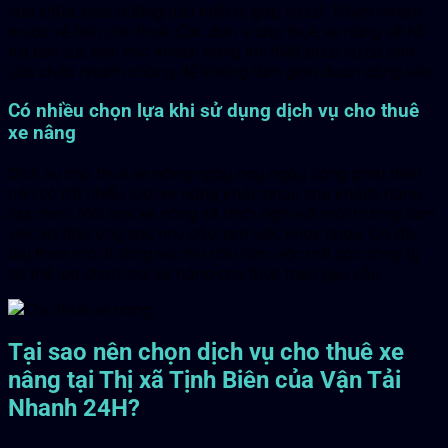
sửa chữa, bảo dưỡng nếu thiết bị gặp sự cố. Trách nhiệm
thuộc về bên cho thuê. Các đơn vị cho thuê xe nâng sẽ hỗ
trợ tích cực hơn cho khách hàng khi thiết bị có sự cố cần
sửa chữa nhanh chóng để không làm gián đoạn công việc.
Có nhiều chọn lựa khi sử dụng dịch vụ cho thuê
xe nâng
Dịch vụ cho thuê xe nâng ngày nay ngày càng phát triển
nên có rất nhiều loại xe nâng khác nhau cho khách hàng
lựa chọn. Mỗi loại xe nâng sẽ thích nghi với môi trường làm
việc và đáp ứng các nhu cầu làm việc khác nhau. Do đó,
tùy theo môi trường và nhu cầu làm việc mà các công ty
có thể lựa chọn loại xe nâng cho thuê theo yêu cầu.
Tại sao nên chọn dịch vụ cho
thuê
xe
nâng tại Thị xã Tịnh Biên của Vận Tải
Nhanh 24H?