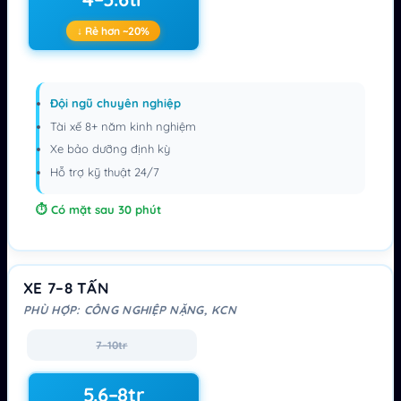
↓ Rẻ hơn ~20%
Đội ngũ chuyên nghiệp
Tài xế 8+ năm kinh nghiệm
Xe bảo dưỡng định kỳ
Hỗ trợ kỹ thuật 24/7
Có mặt sau 30 phút
XE 7–8 TẤN
PHÙ HỢP: CÔNG NGHIỆP NẶNG, KCN
7–10tr
5.6–8tr