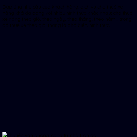
Đáp ứng nhu cầu của khách hàng, dịch vụ cho thuê xe
nâng khá đa dạng với nhiều hình thức khác nhau: cho thuê
xe nâng theo giờ, theo ngày, theo tháng, theo năm… trong
đó thuê xe theo giờ, tháng là phổ biến. hình thức.