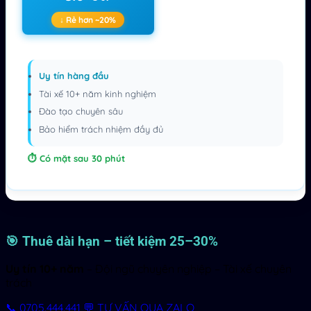
↓ Rẻ hơn ~20%
Uy tín hàng đầu
Tài xế 10+ năm kinh nghiệm
Đào tạo chuyên sâu
Bảo hiểm trách nhiệm đầy đủ
Có mặt sau 30 phút
🎯 Thuê dài hạn – tiết kiệm 25–30%
Uy tín 10+ năm
– Đội ngũ chuyên nghiệp – Tài xế chuyên
trách
📞 0705.444.441
💬 TƯ VẤN QUA ZALO