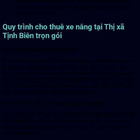
không thải khí thải độc hại. Vì vậy, xe nâng điện phù
hợp với môi trường làm việc trong kho xưởng luôn
đòi hỏi sự sạch sẽ.
Quy trình cho thuê xe nâng tại Thị xã
Tịnh Biên trọn gói
Bước 1: Nhận thông tin đăng ký
Quý khách có nhu cầu thuê xe nâng hạ, bốc xếp hàng hóa,
di dời kho xưởng, di dời máy móc vật nặng, đóng – rút
thùng hàng container…có thể liên hệ tư vấn và đăng ký dịch
vụ thông qua số Hotline trên website. Nhân viên chúng tôi
sẽ tư vấn cho quý khách tận tình và chi tiết nhất về dịch vụ
cho thuê xe nâng tại Vận Tải Nhanh 24H
Bước 2: Khảo sát tư vấn đề xuất phương án
Sau khi tư vấn, chúng tôi xe cử nhân viên đến khảo sát thực
tế về địa điểm triển khai, số lượng hàng hóa – máy móc –
vật chất, khối lượng công việc. Tư vấn đề xuất phương án
triển khai hợp lý.