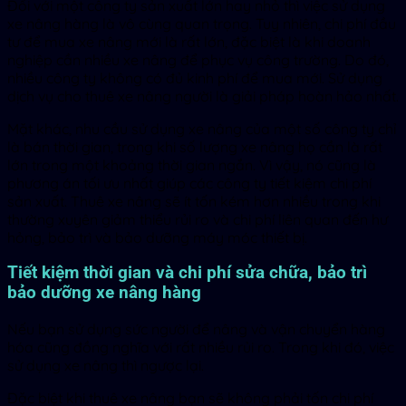
Đối với một công ty sản xuất lớn hay nhỏ thì việc sử dụng
xe nâng hàng là vô cùng quan trọng. Tuy nhiên, chi phí đầu
tư để mua xe nâng mới là rất lớn, đặc biệt là khi doanh
nghiệp cần nhiều xe nâng để phục vụ công trường. Do đó,
nhiều công ty không có đủ kinh phí để mua mới. Sử dụng
dịch vụ cho thuê xe nâng người là giải pháp hoàn hảo nhất.
Mặt khác, nhu cầu sử dụng xe nâng của một số công ty chỉ
là bán thời gian, trong khi số lượng xe nâng họ cần là rất
lớn trong một khoảng thời gian ngắn. Vì vậy, nó cũng là
phương án tối ưu nhất giúp các công ty tiết kiệm chi phí
sản xuất. Thuê xe nâng sẽ ít tốn kém hơn nhiều trong khi
thường xuyên giảm thiểu rủi ro và chi phí liên quan đến hư
hỏng, bảo trì và bảo dưỡng máy móc thiết bị.
Tiết kiệm thời gian và chi phí sửa chữa, bảo trì
bảo dưỡng xe nâng hàng
Nếu bạn sử dụng sức người để nâng và vận chuyển hàng
hóa cũng đồng nghĩa với rất nhiều rủi ro. Trong khi đó, việc
sử dụng xe nâng thì ngược lại.
Đặc biệt khi thuê xe nâng bạn sẽ không phải tốn chi phí