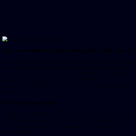
Cho thuê xe nâng theo ngày, tháng, năm, ngắn – dài hạn
Là giải pháp giúp khách hàng có thể thuê xe nâng để nâng
hạ máy móc, công trình dài ngày hoặc nâng hạ container
hàng hóa với số lượng lớn, trọng lượng trong nhiều ngày.
Giải pháp này sẽ giúp khách hàng tiết kiệm chi phí hơn,
bạn có thể linh hoạt và làm chủ được thời gian thuê xe của
mình.
Cho thuê xe nâng người
Cho thuê xe nâng theo giờ là giải pháp hợp lý nhất cho các
cá nhân, công ty khi trước mắt cần nâng những chiếc xe
cẩu tải nặng, cồng kềnh mà chưa đủ khả năng sở hữu xe
cho riêng mình.