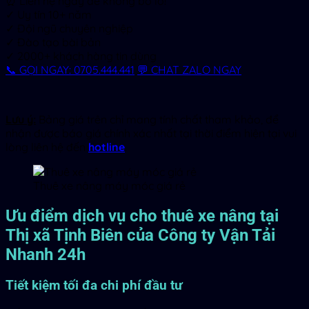
⏰ Liên hệ ngay để không bỏ lỡ!
✓ Uy tín 10+ năm
✓ Đội ngũ chuyên nghiệp
✓ Đào tạo bài bản
✓ 2000+ khách hàng tin dùng
📞 GỌI NGAY: 0705.444.441
💬 CHAT ZALO NGAY
Lưu ý:
Bảng giá trên chỉ mang tính chất tham khảo, để
nhận được báo giá chính xác nhất tại thời điểm hiện tại vui
lòng liên hệ đến
hotline
.
Thuê xe nâng máy móc giá rẻ
Ưu điểm dịch vụ cho thuê xe nâng tại
Thị xã Tịnh Biên của Công ty Vận Tải
Nhanh 24h
Tiết kiệm tối đa chi phí đầu tư