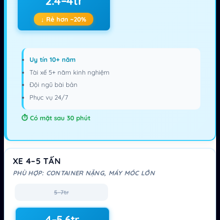
2.4–4tr
↓ Rẻ hơn ~20%
Uy tín 10+ năm
Tài xế 5+ năm kinh nghiệm
Đội ngũ bài bản
Phục vụ 24/7
Có mặt sau 30 phút
XE 4–5 TẤN
PHÙ HỢP: CONTAINER NẶNG, MÁY MÓC LỚN
5–7tr
4–5.6tr