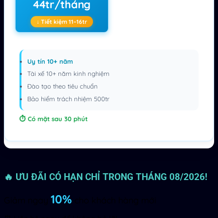
44tr/tháng
↓ Tiết kiệm 11–16tr
Uy tín 10+ năm
Tài xế 10+ năm kinh nghiệm
Đào tạo theo tiêu chuẩn
Bảo hiểm trách nhiệm 500tr
Có mặt sau 30 phút
🔥 ƯU ĐÃI CÓ HẠN CHỈ TRONG THÁNG 08/2026!
10%
Giảm ngay
cho khách hàng mới