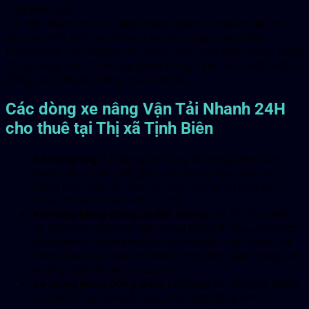
vị trí trên cao.
Với đặc điểm chính là giúp nâng người và thiết bị lên một
độ cao nhất định, xe nâng được sử dụng trong nhiều
trường hợp như: cắt tỉa cây xanh, sửa chữa điện, chiếu sáng
công cộng, bảo trì và xây dựng công trình, sản xuất thiết bị
nặng, vận chuyển hàng hóa kho bãi.
Các dòng xe nâng Vận Tải Nhanh 24H
cho thuê tại Thị xã Tịnh Biên
Xe nâng tay:
Là dòng xe nâng tải trọng nhẹ, kích
thước tương đối nhỏ gọn, tầm nâng vừa phải. Xe
nâng phù hợp để nâng hạ các loại hàng hóa có
trọng tải từ 0,5 tấn đến 2,5 tấn.
Xe nâng hàng động cơ đốt trong:
Nó là một chiếc
xe nâng có động cơ điện chạy bằng ắc quy. Xe hoạt
động êm ái không thải ra khí thải độc hại. Vì vậy, xe
nâng điện phù hợp với môi trường làm việc trong kho
xưởng luôn đòi hỏi sự sạch sẽ.
Xe nâng hàng bằng điện:
Là dòng xe nâng có động
cơ điện chạy bằng ắc quy. Xe hoạt động êm ái